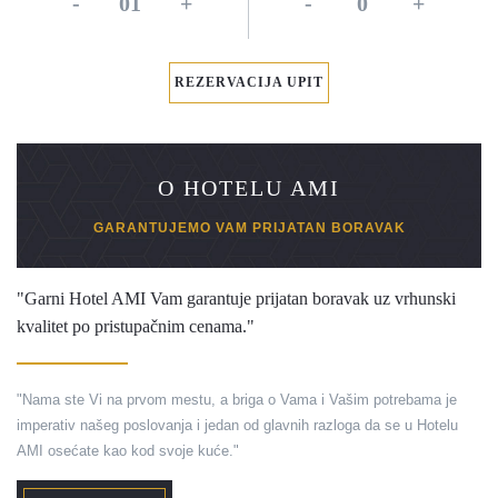
-
+
-
+
REZERVACIJA UPIT
O HOTELU AMI
GARANTUJEMO VAM PRIJATAN BORAVAK
"Garni Hotel AMI Vam garantuje prijatan boravak uz vrhunski
kvalitet po pristupačnim cenama."
"Nama ste Vi na prvom mestu, a briga o Vama i Vašim potrebama je
imperativ našeg poslovanja i jedan od glavnih razloga da se u Hotelu
AMI osećate kao kod svoje kuće."