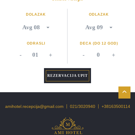
DOLAZAK
ODLAZAK
ODRASLI
DECA (DO 12 GOD)
-
+
-
+
REZERVACIJA UPIT
amihotel.recepcija@gmail.com
021/3020940
+38163500114