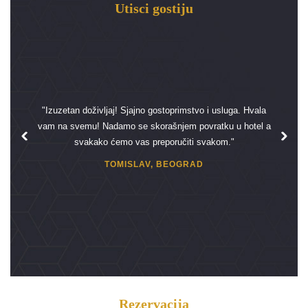
Utisci gostiju
"Izuzetan doživljaj! Sjajno gostoprimstvo i usluga. Hvala
vam na svemu! Nadamo se skorašnjem povratku u hotel a
svakako ćemo vas preporučiti svakom."
TOMISLAV, BEOGRAD
Rezervacija