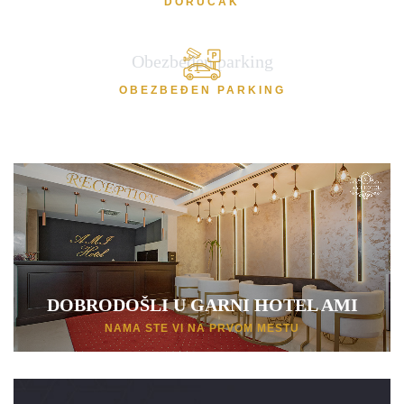
DORUČAK
Dvokrevetne sobe su opremljene sa jednim udobnim bračnim
Obezbeđen parking
ležajem ili sa dva zasebna ležaja.
OBEZBEĐEN PARKING
POGLEDAJ VIŠE
DOBRODOŠLI U GARNI HOTEL AMI
NAMA STE VI NA PRVOM MESTU