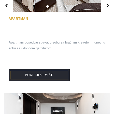
APARTMAN
Apartmani poseduju spavaću sobu sa bračnim krevetom i dnevnu
sobu sa udobnom garniturom.
POGLEDAJ VIŠE
JEDNOKREVETNA SOBA
Sobe su opremljene sa jednim udobnim bračnim ležajem.